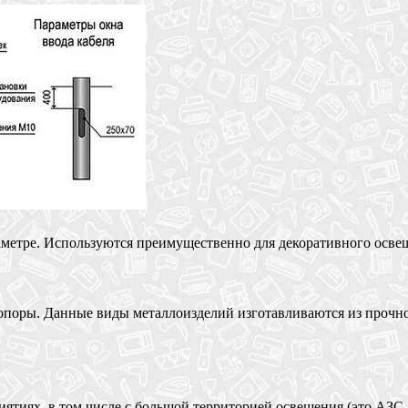
метре. Используются преимущественно для декоративного осве
поры. Данные виды металлоизделий изготавливаются из прочной
иях, в том числе с большой территорией освещения (это АЗС, п