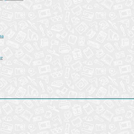
ва
не