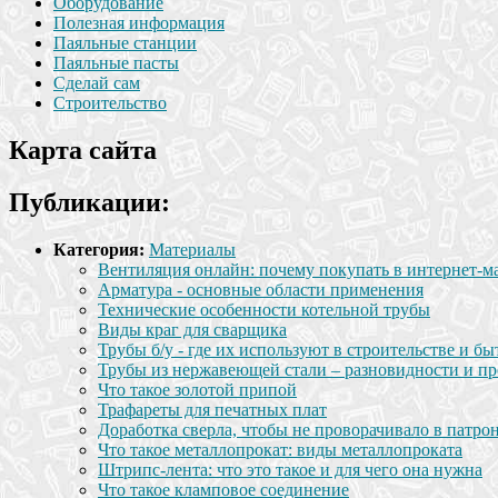
Оборудование
Полезная информация
Паяльные станции
Паяльные пасты
Сделай сам
Строительство
Карта сайта
Публикации:
Категория:
Материалы
Вентиляция онлайн: почему покупать в интернет-м
Арматура - основные области применения
Технические особенности котельной трубы
Виды краг для сварщика
Трубы б/у - где их используют в строительстве и бы
Трубы из нержавеющей стали – разновидности и п
Что такое золотой припой
Трафареты для печатных плат
Доработка сверла, чтобы не проворачивало в патро
Что такое металлопрокат: виды металлопроката
Штрипс-лента: что это такое и для чего она нужна
Что такое кламповое соединение