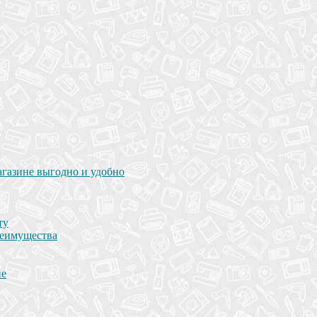
агазине выгодно и удобно
ту
реимущества
не