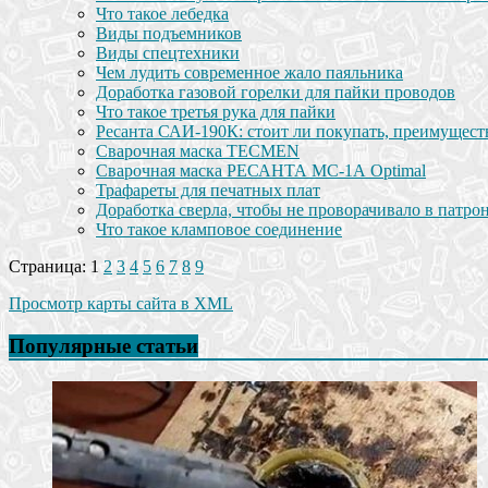
Что такое лебедка
Виды подъемников
Виды спецтехники
Чем лудить современное жало паяльника
Доработка газовой горелки для пайки проводов
Что такое третья рука для пайки
Ресанта САИ-190К: стоит ли покупать, преимущест
Сварочная маска TECMEN
Сварочная маска РЕСАНТА МС-1А Optimal
Трафареты для печатных плат
Доработка сверла, чтобы не проворачивало в патро
Что такое кламповое соединение
Страница: 1
2
3
4
5
6
7
8
9
Просмотр карты сайта в XML
Популярные статьи