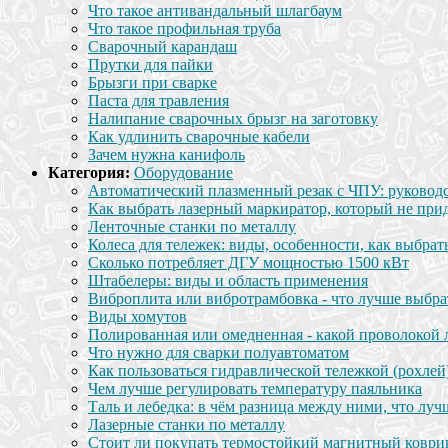
Что такое антивандальный шлагбаум
Что такое профильная труба
Сварочный карандаш
Прутки для пайки
Брызги при сварке
Паста для травления
Налипание сварочных брызг на заготовку
Как удлинить сварочные кабели
Зачем нужна канифоль
Категория:
Оборудование
Автоматический плазменный резак с ЧПУ: руководс
Как выбрать лазерный маркиратор, который не прид
Ленточные станки по металлу
Колеса для тележек: виды, особенности, как выбрат
Сколько потребляет ДГУ мощностью 1500 кВт
Штабелеры: виды и область применения
Виброплита или вибротрамбовка - что лучше выбрат
Виды хомутов
Полированная или омедненная - какой проволокой 
Что нужно для сварки полуавтоматом
Как пользоваться гидравлической тележкой (рохлей
Чем лучше регулировать температуру паяльника
Таль и лебедка: в чём разница между ними, что луч
Лазерные станки по металлу
Стоит ли покупать термостойкий магнитный коври