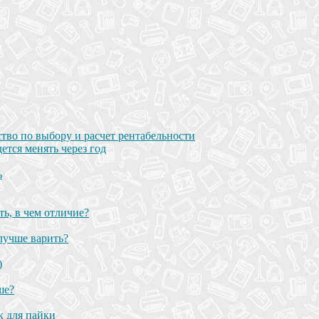
тво по выбору и расчет рентабельности
ется менять через год
ь
ь, в чем отличие?
лучше варить?
)
ше?
к для пайки