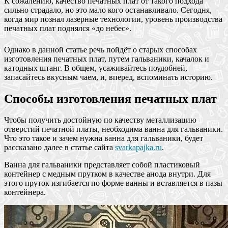
К сожалению, качество печатных плат от такого подхода
сильно страдало, но это мало кого останавливало. Сегодня,
когда мир познал лазерные технологии, уровень производства
печатных плат поднялся «до небес».
Однако в данной статье речь пойдёт о старых способах
изготовления печатных плат, путем гальваники, качалок и
катодных штанг. В общем, усаживайтесь поудобней,
запасайтесь вкусным чаем, и, вперед, вспоминать историю.
Способы изготовления печатных плат
Чтобы получить достойную по качеству металлизацию
отверстий печатной платы, необходима ванна для гальваники.
Что это такое и зачем нужна ванна для гальваники, будет
рассказано далее в статье сайта
svarkapajka.ru
.
Ванна для гальваники представляет собой пластиковый
контейнер с медным прутком в качестве анода внутри. Для
этого пруток изгибается по форме ванны и вставляется в пазы
контейнера.