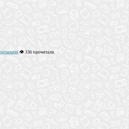
ентариев
|
👁 336 прочитали