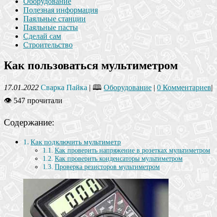
Оборудование
Полезная информация
Паяльные станции
Паяльные пасты
Сделай сам
Строительство
Как пользоваться мультиметром
17.01.2022
Сварка Пайка
| 🕮
Оборудование
|
0 Комментариев
|
👁 547 прочитали
Содержание:
Как подключить мультиметр
Как проверить напряжение в розетках мультиметром
Как проверить конденсаторы мультиметром
Проверка резисторов мультиметром