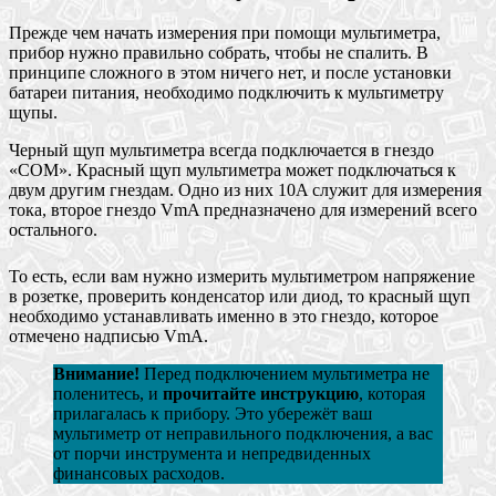
Прежде чем начать измерения при помощи мультиметра,
прибор нужно правильно собрать, чтобы не спалить. В
принципе сложного в этом ничего нет, и после установки
батареи питания, необходимо подключить к мультиметру
щупы.
Черный щуп мультиметра всегда подключается в гнездо
«COM». Красный щуп мультиметра может подключаться к
двум другим гнездам. Одно из них 10A служит для измерения
тока, второе гнездо VmA предназначено для измерений всего
остального.
То есть, если вам нужно измерить мультиметром напряжение
в розетке, проверить конденсатор или диод, то красный щуп
необходимо устанавливать именно в это гнездо, которое
отмечено надписью VmA.
Внимание!
Перед подключением мультиметра не
поленитесь, и
прочитайте инструкцию
, которая
прилагалась к прибору. Это убережёт ваш
мультиметр от неправильного подключения, а вас
от порчи инструмента и непредвиденных
финансовых расходов.