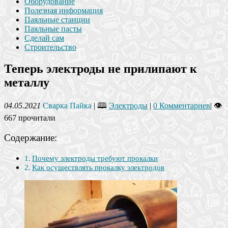
Оборудование
Полезная информация
Паяльные станции
Паяльные пасты
Сделай сам
Строительство
Теперь электроды не прилипают к
металлу
04.05.2021
Сварка Пайка
| 🕮
Электроды
|
0 Комментариев
|
👁
667 прочитали
Содержание:
Почему электроды требуют прокалки
Как осуществлять прокалку электродов