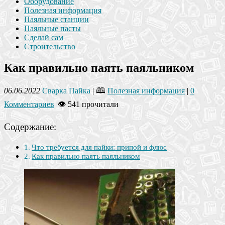
Оборудование
Полезная информация
Паяльные станции
Паяльные пасты
Сделай сам
Строительство
Как правильно паять паяльником
06.06.2022
Сварка Пайка
| 🕮
Полезная информация
|
0
Комментариев
|
👁 541 прочитали
Содержание:
Что требуется для пайки: припой и флюс
Как правильно паять паяльником