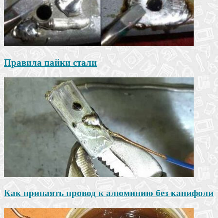
Правила пайки стали
Как припаять провод к алюминию без канифоли