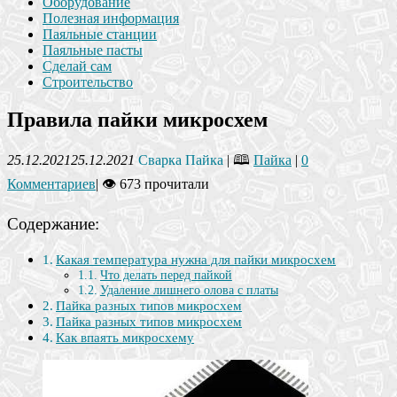
Оборудование
Полезная информация
Паяльные станции
Паяльные пасты
Сделай сам
Строительство
Правила пайки микросхем
25.12.2021
25.12.2021
Сварка Пайка
| 🕮
Пайка
|
0
Комментариев
|
👁 673 прочитали
Содержание:
Какая температура нужна для пайки микросхем
Что делать перед пайкой
Удаление лишнего олова с платы
Пайка разных типов микросхем
Пайка разных типов микросхем
Как впаять микросхему