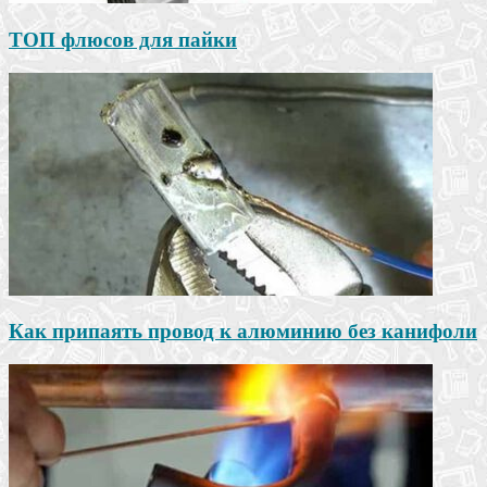
ТОП флюсов для пайки
Как припаять провод к алюминию без канифоли