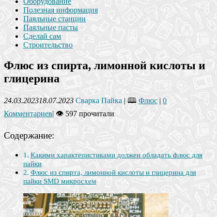
Оборудование
Полезная информация
Паяльные станции
Паяльные пасты
Сделай сам
Строительство
Флюс из спирта, лимонной кислоты и
глицерина
24.03.2023
18.07.2023
Сварка Пайка
| 🕮
Флюс
|
0
Комментариев
|
👁 597 прочитали
Содержание:
Какими характеристиками должен обладать флюс для
пайки
Флюс из спирта, лимонной кислоты и глицерина для
пайки SMD микросхем