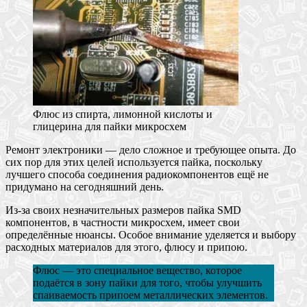
Флюс из спирта, лимонной кислоты и
глицерина для пайки микросхем
Ремонт электроники — дело сложное и требующее опыта. До
сих пор для этих целей используется пайка, поскольку
лучшего способа соединения радиокомпонентов ещё не
придумано на сегодняшний день.
Из-за своих незначительных размеров пайка SMD
компонентов, в частности микросхем, имеет свои
определённые нюансы. Особое внимание уделяется и выбору
расходных материалов для этого, флюсу и припою.
Флюс — это специальное вещество, которое
подаётся в зону пайки для того, чтобы улучшить
спаиваемость припоем металлических элементов.