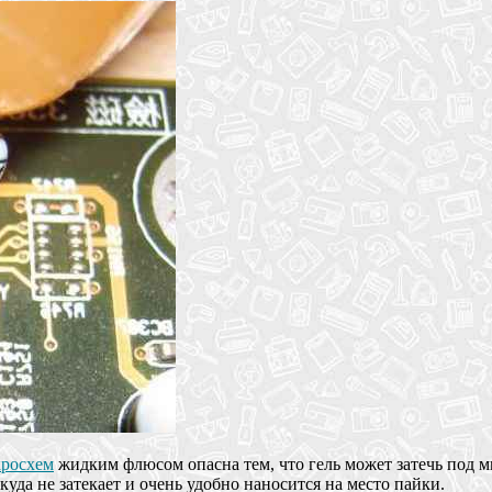
кросхем
жидким флюсом опасна тем, что гель может затечь под ми
да не затекает и очень удобно наносится на место пайки.