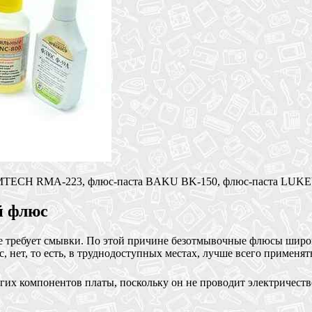
AMTECH RMA-223, флюс-паста BAKU BK-150, флюс-паста LUKEY
й флюс
не требует смывки. По этой причине безотмывочные флюсы широ
, нет, то есть, в труднодоступных местах, лучше всего примен
угих компонентов платы, поскольку он не проводит электриче