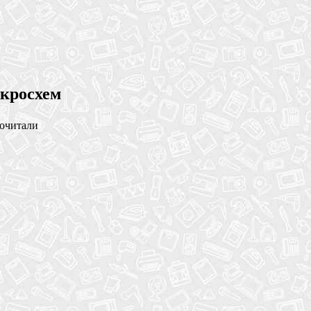
икросхем
рочитали